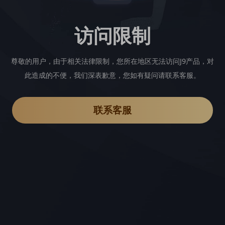
访问限制
尊敬的用户，由于相关法律限制，您所在地区无法访问J9产品，对
此造成的不便，我们深表歉意，您如有疑问请联系客服。
联系客服